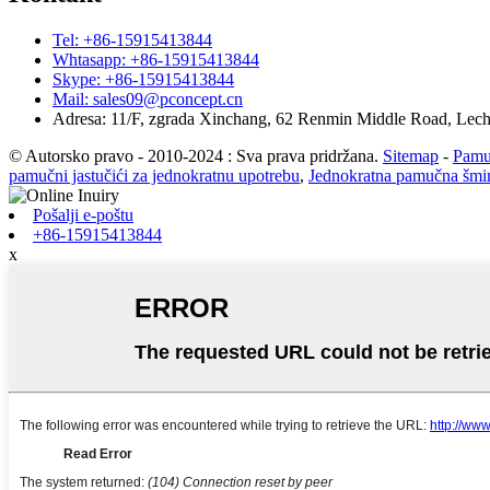
Tel: +86-15915413844
Whtasapp: +86-15915413844
Skype: +86-15915413844
Mail: sales09@pconcept.cn
Adresa: 11/F, zgrada Xinchang, 62 Renmin Middle Road, Lec
© Autorsko pravo - 2010-2024 : Sva prava pridržana.
Sitemap
-
Pamu
pamučni jastučići za jednokratnu upotrebu
,
Jednokratna pamučna šmi
Pošalji e-poštu
+86-15915413844
x