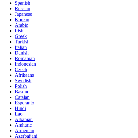
Spanish
Russian
Japanese
Korean
Arabic
Irish
Greek
Turkish
Italian
Danish
Romanian
Indonesian
Czech
Afrikaans
Swedish
Polish
Basque
Catalan
Esperanto
Hindi
Lao
Albanian
Amharic
Armenian
Azerbaijani