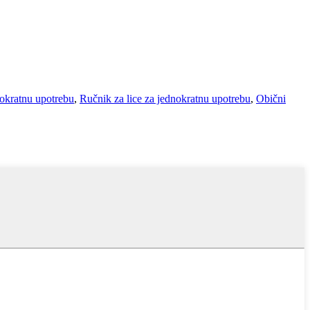
nokratnu upotrebu
,
Ručnik za lice za jednokratnu upotrebu
,
Obični