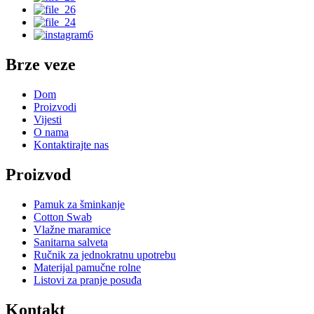
Brze veze
Dom
Proizvodi
Vijesti
O nama
Kontaktirajte nas
Proizvod
Pamuk za šminkanje
Cotton Swab
Vlažne maramice
Sanitarna salveta
Ručnik za jednokratnu upotrebu
Materijal pamučne rolne
Listovi za pranje posuđa
Kontakt