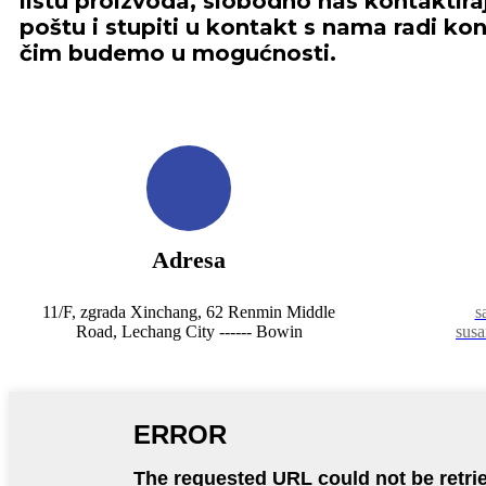
listu proizvoda, slobodno nas kontaktira
poštu i stupiti u kontakt s nama radi ko
čim budemo u mogućnosti.
Adresa
11/F, zgrada Xinchang, 62 Renmin Middle
s
Road, Lechang City ------ Bowin
sus