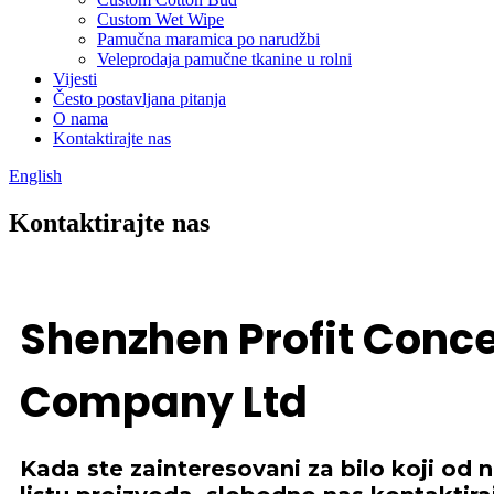
Custom Wet Wipe
Pamučna maramica po narudžbi
Veleprodaja pamučne tkanine u rolni
Vijesti
Često postavljana pitanja
O nama
Kontaktirajte nas
English
Kontaktirajte nas
Shenzhen Profit Conce
Company Ltd
Kada ste zainteresovani za bilo koji od 