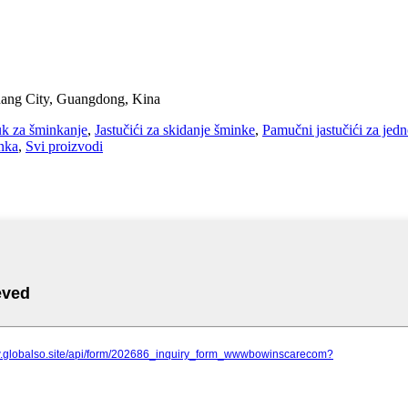
hang City, Guangdong, Kina
k za šminkanje
,
Jastučići za skidanje šminke
,
Pamučni jastučići za jed
nka
,
Svi proizvodi