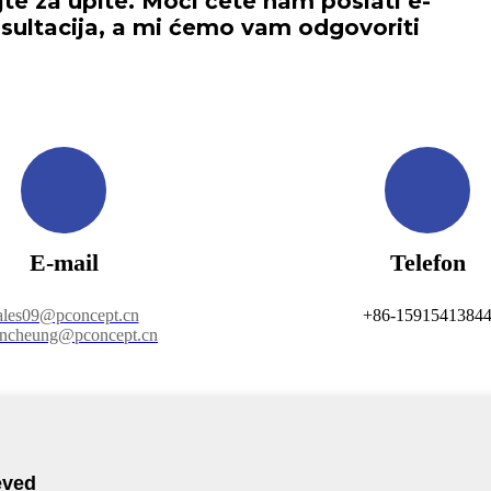
jte za upite. Moći ćete nam poslati e-
nsultacija, a mi ćemo vam odgovoriti
E-mail
Telefon
ales09@pconcept.cn
+86-1591541384
ancheung@pconcept.cn