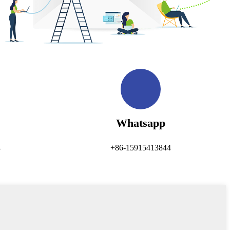
Whatsapp
4
+86-15915413844