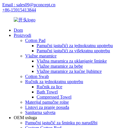
Email : sales09@pconcept.cn
+86-15915413844
Dom
Proizvodi
Cotton Pad
Pamučni jastučići za jednokratnu upotrebu
Pamučni jastučići za višekratnu upotrebu
Vlažne maramice
Vlažna maramica za uklanjanje šminke
Vlažne maramice za bebe
Vlažne maramice za kućne ljubimce
Cotton Swab
Ručnik za jednokratnu upotrebu
Ručnik za lice
Bath Towel
Compressed Towel
Materijal pamučne rolne
Listovi za pranje posuđa
Sanitarna salveta
OEM usluga
Pamučni jastučić za šminku po narudžbi
Custom Cotton Bud