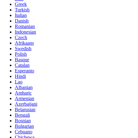
Greek
Turkish
Italian
Danish
Romanian
Indonesian
Czech
Afrikaans
Swedish
Polish
Basque
Catalan
Esperanto
Hindi
Lao
Albanian
Amharic
Armenian
Azerbaijani
Belarusian
Bengali
Bosnian
Bulgarian
Cebuano
Chichewa