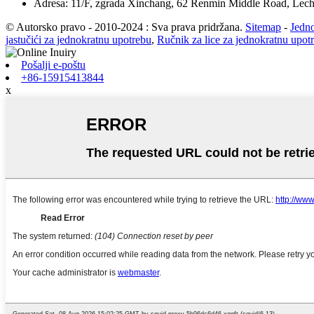
Adresa: 11/F, zgrada Xinchang, 62 Renmin Middle Road, Lec
© Autorsko pravo - 2010-2024 : Sva prava pridržana.
Sitemap
-
Jedn
jastučići za jednokratnu upotrebu
,
Ručnik za lice za jednokratnu upot
Pošalji e-poštu
+86-15915413844
x