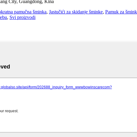
hang City, Guangdong, Kina
okratna pamučna šminka
,
Jastučići za skidanje šminke
,
Pamuk za šmink
rebu
,
Svi proizvodi