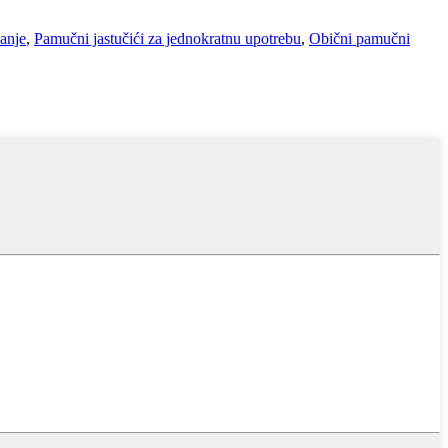
anje
,
Pamučni jastučići za jednokratnu upotrebu
,
Obični pamučni