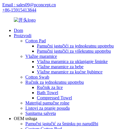
Email : sales09@pconcept.cn
+86-15915413844
Dom
Proizvodi
Cotton Pad
Pamučni jastučići za jednokratnu upotrebu
Pamučni jastučići za višekratnu upotrebu
Vlažne maramice
Vlažna maramica za uklanjanje šminke
Vlažne maramice za bebe
Vlažne maramice za kućne ljubimce
Cotton Swab
Ručnik za jednokratnu upotrebu
Ručnik za lice
Bath Towel
Compressed Towel
Materijal pamučne rolne
Listovi za pranje posuđa
Sanitarna salveta
OEM usluga
Pamučni jastučić za šminku po narudžbi
Custom Cotton Bud