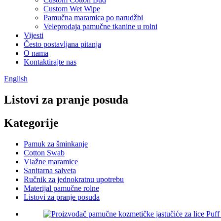
Custom Wet Wipe
Pamučna maramica po narudžbi
Veleprodaja pamučne tkanine u rolni
Vijesti
Često postavljana pitanja
O nama
Kontaktirajte nas
English
Listovi za pranje posuđa
Kategorije
Pamuk za šminkanje
Cotton Swab
Vlažne maramice
Sanitarna salveta
Ručnik za jednokratnu upotrebu
Materijal pamučne rolne
Listovi za pranje posuđa