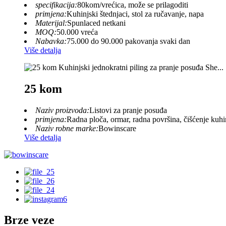
specifikacija:
80kom/vrećica, može se prilagoditi
primjena:
Kuhinjski štednjaci, stol za ručavanje, napa
Materijal:
Spunlaced netkani
MOQ:
50.000 vreća
Nabavka:
75.000 do 90.000 pakovanja svaki dan
Više detalja
25 kom
Naziv proizvoda:
Listovi za pranje posuđa
primjena:
Radna ploča, ormar, radna površina, čišćenje kuhin
Naziv robne marke:
Bowinscare
Više detalja
Brze veze