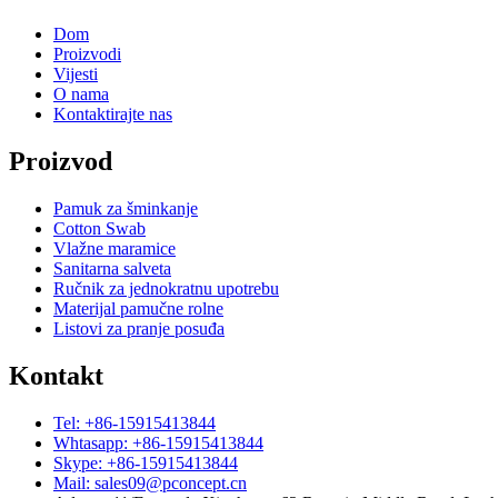
Dom
Proizvodi
Vijesti
O nama
Kontaktirajte nas
Proizvod
Pamuk za šminkanje
Cotton Swab
Vlažne maramice
Sanitarna salveta
Ručnik za jednokratnu upotrebu
Materijal pamučne rolne
Listovi za pranje posuđa
Kontakt
Tel: +86-15915413844
Whtasapp: +86-15915413844
Skype: +86-15915413844
Mail: sales09@pconcept.cn