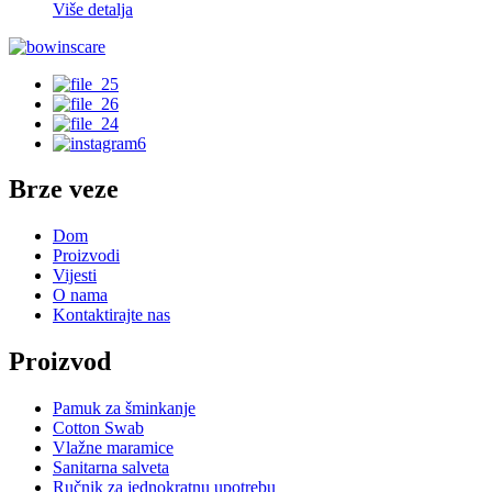
Više detalja
Brze veze
Dom
Proizvodi
Vijesti
O nama
Kontaktirajte nas
Proizvod
Pamuk za šminkanje
Cotton Swab
Vlažne maramice
Sanitarna salveta
Ručnik za jednokratnu upotrebu