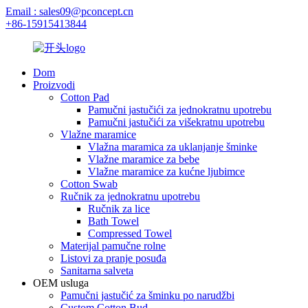
Email : sales09@pconcept.cn
+86-15915413844
Dom
Proizvodi
Cotton Pad
Pamučni jastučići za jednokratnu upotrebu
Pamučni jastučići za višekratnu upotrebu
Vlažne maramice
Vlažna maramica za uklanjanje šminke
Vlažne maramice za bebe
Vlažne maramice za kućne ljubimce
Cotton Swab
Ručnik za jednokratnu upotrebu
Ručnik za lice
Bath Towel
Compressed Towel
Materijal pamučne rolne
Listovi za pranje posuđa
Sanitarna salveta
OEM usluga
Pamučni jastučić za šminku po narudžbi
Custom Cotton Bud