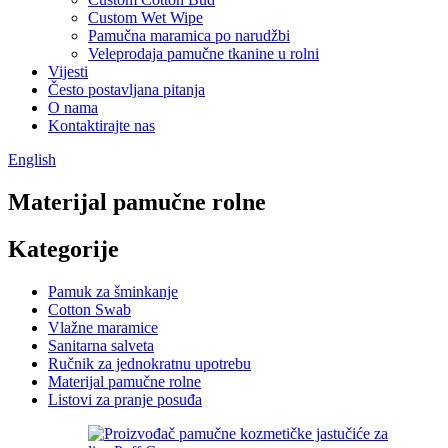
Custom Wet Wipe
Pamučna maramica po narudžbi
Veleprodaja pamučne tkanine u rolni
Vijesti
Često postavljana pitanja
O nama
Kontaktirajte nas
English
Materijal pamučne rolne
Kategorije
Pamuk za šminkanje
Cotton Swab
Vlažne maramice
Sanitarna salveta
Ručnik za jednokratnu upotrebu
Materijal pamučne rolne
Listovi za pranje posuđa