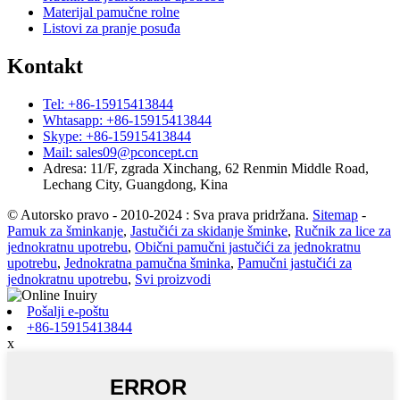
Materijal pamučne rolne
Listovi za pranje posuđa
Kontakt
Tel: +86-15915413844
Whtasapp: +86-15915413844
Skype: +86-15915413844
Mail: sales09@pconcept.cn
Adresa: 11/F, zgrada Xinchang, 62 Renmin Middle Road,
Lechang City, Guangdong, Kina
© Autorsko pravo - 2010-2024 : Sva prava pridržana.
Sitemap
-
Pamuk za šminkanje
,
Jastučići za skidanje šminke
,
Ručnik za lice za
jednokratnu upotrebu
,
Obični pamučni jastučići za jednokratnu
upotrebu
,
Jednokratna pamučna šminka
,
Pamučni jastučići za
jednokratnu upotrebu
,
Svi proizvodi
Pošalji e-poštu
+86-15915413844
x