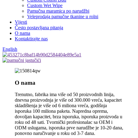
Custom Wet Wipe
Pamučna maramica po narudžbi
Veleprodaja pamučne tkanine u rolni
Vijesti
Često postavljana pitanja
O nama
Kontaktirajte nas
English
O nama
Trenutno, fabrika ima više od 50 proizvodnih linija,
dnevna proizvodnja je više od 300.000 vreća, kapacitet
skladištenja je više od 6 miliona vreća, godišnja
isporuka 100 miliona paketa. Napredna oprema,
dovoljan kapacitet, brza isporuka, isporuka proizvoda u
roku od 48 sati. Tvornički profesionalac sa OEM i
ODM uslugama, isporuka prve narudžbe je 10-20 dana,
ponovno naručivanje u roku od 3-7 dana.