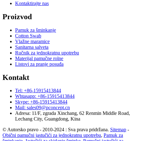
Kontaktirajte nas
Proizvod
Pamuk za šminkanje
Cotton Swab
Vlažne maramice
Sanitarna salveta
Ručnik za jednokratnu upotrebu
Materijal pamučne rolne
Listovi za pranje posuđa
Kontakt
Tel: +86-15915413844
Whtasapp: +86-15915413844
Skype: +86-15915413844
Mail: sales09@pconcept.cn
Adresa: 11/F, zgrada Xinchang, 62 Renmin Middle Road,
Lechang City, Guangdong, Kina
© Autorsko pravo - 2010-2024 : Sva prava pridržana.
Sitemap
-
Obični pamučni jastučići za jednokratnu upotrebu
,
Pamuk za
šminkanje
,
Jastučići za skidanje šminke
,
Pamučni jastučići za