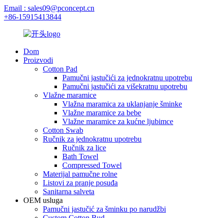
Email : sales09@pconcept.cn
+86-15915413844
Dom
Proizvodi
Cotton Pad
Pamučni jastučići za jednokratnu upotrebu
Pamučni jastučići za višekratnu upotrebu
Vlažne maramice
Vlažna maramica za uklanjanje šminke
Vlažne maramice za bebe
Vlažne maramice za kućne ljubimce
Cotton Swab
Ručnik za jednokratnu upotrebu
Ručnik za lice
Bath Towel
Compressed Towel
Materijal pamučne rolne
Listovi za pranje posuđa
Sanitarna salveta
OEM usluga
Pamučni jastučić za šminku po narudžbi
Custom Cotton Bud