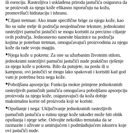
ili esenciju. Rastezljiva i usklađena priroda jastučića osigurava da
se proizvodi za njegu kože efikasno isporučuju na kožu,
promovišući hidrataciju i ishranu.
•
Ciljani tretman: Ako imate specifične brige za njegu kože, kao
što su suhe mrlje ili područja neujednačene teksture, jednokratni
rastezljivi pamučni jastučići se mogu koristiti za precizno ciljanje
ovih područja. Jednostavno nanesite blazinice na područja
kojima je potreban tretman, omogućavajući proizvodima za njegu
kože da rade svoju magiju.
•
Njega kože u pokretu: Za one sa užurbanim životnim stilom,
jednokratni rastezljivi pamučni jastučići nude praktično rješenje
za njegu kože u pokretu. Bilo da putujete, na poslu ili u
kampusu, ovi jastučići se mogu lako spakovati i koristiti kad god
vam je potrebna brza nega kože.
•
Poboljšana apsorpcija: Funkcija mokre primjene jednokratnih
rastezljivih pamučnih jastučića omogućava poboljšanu apsorpciju
proizvoda za njegu kože, osiguravajući da koža dobije
maksimalnu korist od proizvoda koji se koriste.
•
Opuštanje i nega: Uključivanje jednokratnih rastezljivih
pamučnih jastučića u rutinu njege kože također može biti oblik
opuštanja i njege sebe. Odvojite nekoliko trenutaka da se
razmazite i uživate u umirujućem i podmlađujućem iskustvu koje
ovi jastučići nude.