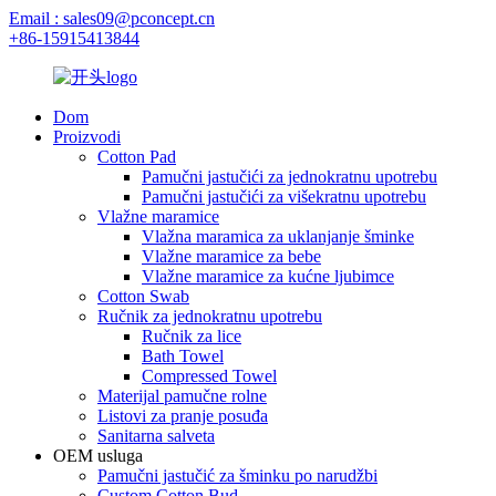
Email : sales09@pconcept.cn
+86-15915413844
Dom
Proizvodi
Cotton Pad
Pamučni jastučići za jednokratnu upotrebu
Pamučni jastučići za višekratnu upotrebu
Vlažne maramice
Vlažna maramica za uklanjanje šminke
Vlažne maramice za bebe
Vlažne maramice za kućne ljubimce
Cotton Swab
Ručnik za jednokratnu upotrebu
Ručnik za lice
Bath Towel
Compressed Towel
Materijal pamučne rolne
Listovi za pranje posuđa
Sanitarna salveta
OEM usluga
Pamučni jastučić za šminku po narudžbi
Custom Cotton Bud