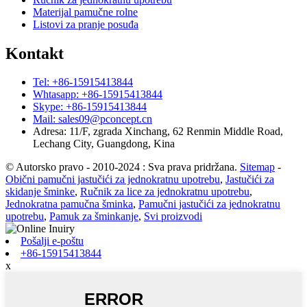
Materijal pamučne rolne
Listovi za pranje posuđa
Kontakt
Tel: +86-15915413844
Whtasapp: +86-15915413844
Skype: +86-15915413844
Mail: sales09@pconcept.cn
Adresa: 11/F, zgrada Xinchang, 62 Renmin Middle Road,
Lechang City, Guangdong, Kina
© Autorsko pravo - 2010-2024 : Sva prava pridržana.
Sitemap
-
Obični pamučni jastučići za jednokratnu upotrebu
,
Jastučići za
skidanje šminke
,
Ručnik za lice za jednokratnu upotrebu
,
Jednokratna pamučna šminka
,
Pamučni jastučići za jednokratnu
upotrebu
,
Pamuk za šminkanje
,
Svi proizvodi
Pošalji e-poštu
+86-15915413844
x