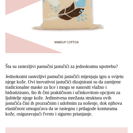
Šta su rastezljivi pamučni jastučići za jednokratnu upotrebu?
Jednokratni rastezljivi pamučni jastučići mijenjaju igru ​​u svijetu
njege kože. Ovi inovativni jastučići dizajnirani su da zamijene
tradicionalne maske za lice i mogu se nanositi vlažno i
hidratizirano, što ih čini praktičnom i učinkovitom opcijom za
ljubitelje njege kože. Jedinstvena mrežasta struktura ovih
jastučića čini ih prozračnim i udobnim za nošenje, dok njihova
elastičnost omogućava da se rastegnu i prilagode konturama
kože, osiguravajući čvrsto i sigurno prianjanje.