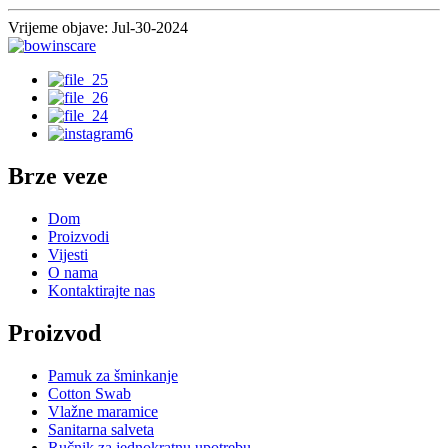
Vrijeme objave: Jul-30-2024
Brze veze
Dom
Proizvodi
Vijesti
O nama
Kontaktirajte nas
Proizvod
Pamuk za šminkanje
Cotton Swab
Vlažne maramice
Sanitarna salveta
Ručnik za jednokratnu upotrebu