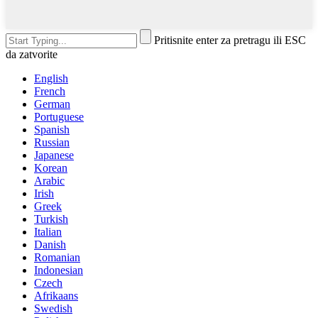
Pritisnite enter za pretragu ili ESC
da zatvorite
English
French
German
Portuguese
Spanish
Russian
Japanese
Korean
Arabic
Irish
Greek
Turkish
Italian
Danish
Romanian
Indonesian
Czech
Afrikaans
Swedish