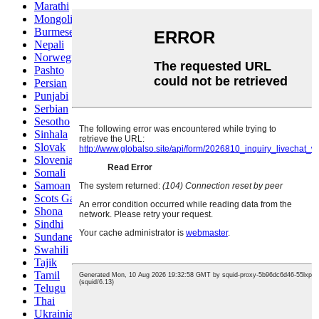
Marathi
Mongolian
Burmese
Nepali
Norwegian
Pashto
Persian
Punjabi
Serbian
Sesotho
Sinhala
Slovak
Slovenian
Somali
Samoan
Scots Gaelic
Shona
Sindhi
Sundanese
Swahili
Tajik
Tamil
Telugu
Thai
Ukrainian