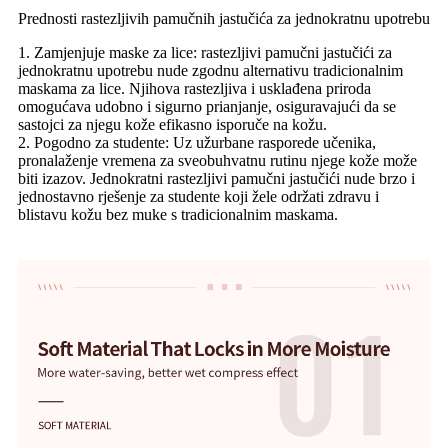
Prednosti rastezljivih pamučnih jastučića za jednokratnu upotrebu
1. Zamjenjuje maske za lice: rastezljivi pamučni jastučići za
jednokratnu upotrebu nude zgodnu alternativu tradicionalnim
maskama za lice. Njihova rastezljiva i usklađena priroda
omogućava udobno i sigurno prianjanje, osiguravajući da se
sastojci za njegu kože efikasno isporuče na kožu.
2. Pogodno za studente: Uz užurbane rasporede učenika,
pronalaženje vremena za sveobuhvatnu rutinu njege kože može
biti izazov. Jednokratni rastezljivi pamučni jastučići nude brzo i
jednostavno rješenje za studente koji žele održati zdravu i
blistavu kožu bez muke s tradicionalnim maskama.