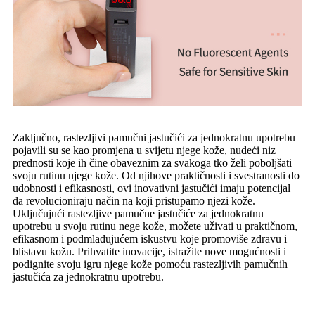
Zaključno, rastezljivi pamučni jastučići za jednokratnu upotrebu
pojavili su se kao promjena u svijetu njege kože, nudeći niz
prednosti koje ih čine obaveznim za svakoga tko želi poboljšati
svoju rutinu njege kože. Od njihove praktičnosti i svestranosti do
udobnosti i efikasnosti, ovi inovativni jastučići imaju potencijal
da revolucioniraju način na koji pristupamo njezi kože.
Uključujući rastezljive pamučne jastučiće za jednokratnu
upotrebu u svoju rutinu nege kože, možete uživati ​​u praktičnom,
efikasnom i podmlađujućem iskustvu koje promoviše zdravu i
blistavu kožu. Prihvatite inovacije, istražite nove mogućnosti i
podignite svoju igru ​​njege kože pomoću rastezljivih pamučnih
jastučića za jednokratnu upotrebu.