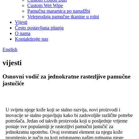
Custom Wet Wipe
Pamučna maramica po narudžbi
Veleprodaja pamučne tkanine u rolni
Vijesti
Često postavljana pitanja
O nama
Kontaktirajte nas
English
vijesti
Osnovni vodič za jednokratne rastezljive pamučne
jastučiće
U svijetu njege kože koji se stalno razvija, novi proizvodi i
inovacije se stalno pojavljuju kako bi zadovoljile različite potrebe
potrošača. Jedan od takvih proizvoda koji u posljednje vrijeme
postaje sve popularniji je rastezljivi pamučni jastučić za
jednokratnu upotrebu. Ovaj svestrani element za njegu kože
promijenio je način na koji pristupamo našim rutinama njege