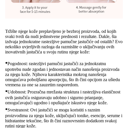
Tržište njege kože preplavljeno je bezbroj proizvoda, od kojih
svaki tvrdi da nudi jedinstvene prednosti i rezultate. Dakle, šta
izdvaja jednokratne rastezljive pamučne jastučiće od ostalih? Evo
nekoliko uvjerljivih razloga da razmislite o uključivanju ovih
inovativnih jastučića u svoju rutinu njege kože:
•
Pogodnost: rastezljivi pamučni jastučići za jednokratnu
upotrebu nude zgodan i jednostavan način nanošenja proizvoda
za njegu kože. Njihova karakteristika mokrog nanošenja
omogućava poboljšanu apsorpciju, što ih čini opcijom za uštedu
vremena za one sa zauzetim rasporedom.
•
Udobnost: Prozračna mrežasta struktura i rastezljiva elastičnost
ovih jastučića osiguravaju udobno i sigurno prianjanje,
omogućavajući ugodno i opuštajuće iskustvo njege kože.
•
Svestranost: Ovi jastučići se mogu koristiti s raznim
proizvodima za njegu kože, uključujući tonike, esencije, serume i
hidratantne tekućine, što ih čini raznovrsnim dodatkom svakoj
rutini njege kože.