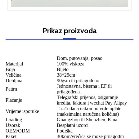
Prikaz proizvoda
Dom, putovanja, posao
Materijal
100% viskoza
Boja
Bijelo
Veličina
38*25cm
Debljina
90gsm ili prilagođeno
Jednostavna, biserna i EF ili
Pattrn
prilagođena
Telegrafski prijenos, osiguranje
Plaćanje
kredita, faktura i wechat Pay Alipay
15-25 dana nakon potvrde uplate
Vrijeme isporuke
(maksimalna naručena količina)
Loading
Guangzhou ili Shenzhen, Kina
Uzorak
Besplatni uzorci
OEM/ODM
Podrška
Paket
30kom/vrećica se može prilagoditi