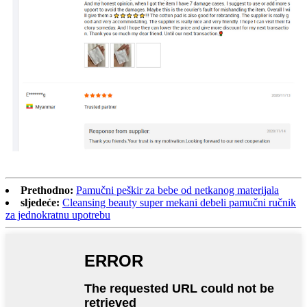
Prethodno:
Pamučni peškir za bebe od netkanog materijala
sljedeće:
Cleansing beauty super mekani debeli pamučni ručnik
za jednokratnu upotrebu