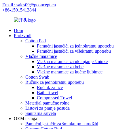
Email : sales09@pconcept.cn
+86-15915413844
Dom
Proizvodi
Cotton Pad
Pamučni jastučići za jednokratnu upotrebu
Pamučni jastučići za višekratnu upotrebu
Vlažne maramice
Vlažna maramica za uklanjanje šminke
Vlažne maramice za bebe
Vlažne maramice za kućne ljubimce
Cotton Swab
Ručnik za jednokratnu upotrebu
Ručnik za lice
Bath Towel
Compressed Towel
Materijal pamučne rolne
Listovi za pranje posuđa
Sanitarna salveta
OEM usluga
Pamučni jastučić za šminku po narudžbi
Custom Cotton Bud