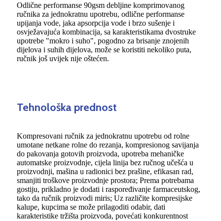
Odlične performanse 90gsm debljine komprimovanog
ručnika za jednokratnu upotrebu, odlične performanse
upijanja vode, jaka apsorpcija vode i brzo sušenje i
osvježavajuća kombinacija, sa karakteristikama dvostruke
upotrebe "mokro i suho", pogodno za brisanje znojenih
dijelova i suhih dijelova, može se koristiti nekoliko puta,
ručnik još uvijek nije oštećen.
Tehnološka prednost
Kompresovani ručnik za jednokratnu upotrebu od rolne
umotane netkane rolne do rezanja, kompresionog savijanja
do pakovanja gotovih proizvoda, upotreba mehaničke
automatske proizvodnje, cijela linija bez ručnog učešća u
proizvodnji, mašina u radionici bez prašine, efikasan rad,
smanjiti troškove proizvodnje prostora; Prema potrebama
gostiju, prikladno je dodati i raspoređivanje farmaceutskog,
tako da ručnik proizvodi miris; Uz različite kompresijske
kalupe, kupcima se može prilagoditi odabir, dati
karakteristike tržišta proizvoda, povećati konkurentnost