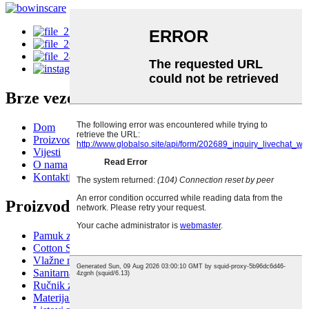
Brze veze
Dom
Proizvodi
Vijesti
O nama
Kontaktirajte nas
Proizvod
Pamuk za šminkanje
Cotton Swab
Vlažne maramice
Sanitarna salveta
Ručnik za jednokratnu upotrebu
Materijal pamučne rolne