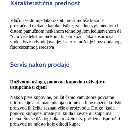
Karakteristična prednost
Vlažnu vodu nije lako razbiti, ne stimuliše kožu je
prozračna i mekane karakteristike, zajedno s plemenitom i
čistom pamučnom netkanom tehnologijom jedinstvenom da
"čini više teksture mekom, blisku kožu; Jaka apsorpcija
vode i brzo odvodnjavanje; Lako za nošenje i bez dodanog
fluorescentnog sredstva
Servis nakon prodaje
Doživotna usluga, ponovna kupovina uživajte u
ustupcima u cijeni
Nakon prve kupovine, pružit ćemo vam dobre povratne
informacije ako imate pitanja o tome da li ne možete koristiti
proizvod ili želite saznati više o proizvodu. Drugo, kada
ponovo kupujete, imate priliku da uživate u ustupcima
cijena. Što se tiče logistike, možete bez problema isporučiti
proizvod na mjesto koje odredi kupac.