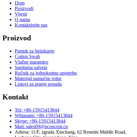
Dom
Proizvodi
Vijesti
O nama
Kontaktirajte nas
Proizvod
Pamuk za šminkanje
Cotton Swab
Vlažne maramice
Sanitarna salveta
Ručnik za jednokratnu upotrebu
Materijal pamučne rolne
Listovi za pranje posuđa
Kontakt
Tel: +86-15915413844
Whtasapp: +86-15915413844
Skype: +86-15915413844
Mail: sales09@pconcept.cn
Adresa: 11/F, zgrada Xinchang, 62 Renmin Middle Road,