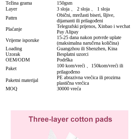
Težina grama
150gsm
Layer
3 sloja 、 2 sloja 、 1 sloja
Obični, mrežasti biseri, šljive,
Pattrn
dijamanti ili prilagođeni
Telegrafski prijenos, Xinbao i wechat
Plaćanje
Pay Alipay
15-25 dana nakon potvrde uplate
Vrijeme isporuke
(maksimalna naručena količina)
Loading
Guangzhou ili Shenzhen, Kina
Uzorak
Besplatni uzorci
OEM/ODM
Podrška
100 kom/vreći 、150kom/vreći ili
Paket
prilagođeno
PE abrazivna vrećica ili prozirna
Paketni materijal
plastična vrećica
MOQ
30000 vreća