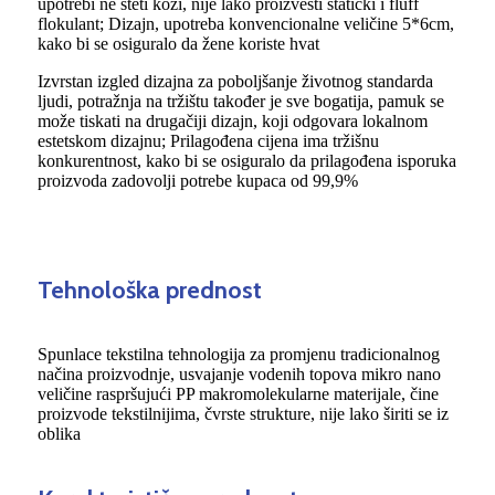
upotrebi ne šteti koži, nije lako proizvesti statički i fluff
flokulant; Dizajn, upotreba konvencionalne veličine 5*6cm,
kako bi se osiguralo da žene koriste hvat
Izvrstan izgled dizajna za poboljšanje životnog standarda
ljudi, potražnja na tržištu također je sve bogatija, pamuk se
može tiskati na drugačiji dizajn, koji odgovara lokalnom
estetskom dizajnu; Prilagođena cijena ima tržišnu
konkurentnost, kako bi se osiguralo da prilagođena isporuka
proizvoda zadovolji potrebe kupaca od 99,9%
Tehnološka prednost
Spunlace tekstilna tehnologija za promjenu tradicionalnog
načina proizvodnje, usvajanje vodenih topova mikro nano
veličine raspršujući PP makromolekularne materijale, čine
proizvode tekstilnijima, čvrste strukture, nije lako širiti se iz
oblika