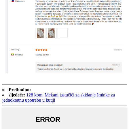
Prethodno:
sljedeće:
128 kom. Mekani jastučići za skidanje šminke za
jednokratnu upotrebu u kutiji