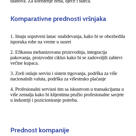
dlanova. Za korištenje žena, djece i starca.
Komparativne prednosti vršnjaka
1. Imaju sopstveni lanac snabdevanja, kako bi se obezbedila
isporuka robe na vreme u susret
2. Efikasna mehanizovana proizvodnja, integracija
pakovanja, proizvodni ciklus kako bi se zadovoljili zahtevi
većine kupaca.
3. Zreli onlajn servisi i sistem trgovanja, podrška za više
nacionalnih valuta, podrška za višestruko plaćanje
4. Profesionalni servisni tim sa iskustvom u transakcijama u
više zemalja kako bi klijentima pružio profesionalne savjete
u industriji i pozicioniranje potreba.
Prednost kompanije