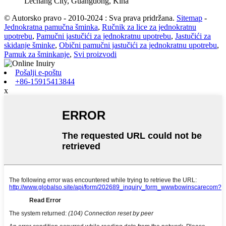
Lechang City, Guangdong, Kina
© Autorsko pravo - 2010-2024 : Sva prava pridržana.
Sitemap
-
Jednokratna pamučna šminka
,
Ručnik za lice za jednokratnu
upotrebu
,
Pamučni jastučići za jednokratnu upotrebu
,
Jastučići za
skidanje šminke
,
Obični pamučni jastučići za jednokratnu upotrebu
,
Pamuk za šminkanje
,
Svi proizvodi
Pošalji e-poštu
+86-15915413844
x