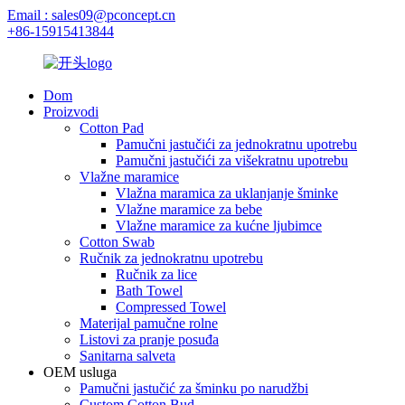
Email : sales09@pconcept.cn
+86-15915413844
Dom
Proizvodi
Cotton Pad
Pamučni jastučići za jednokratnu upotrebu
Pamučni jastučići za višekratnu upotrebu
Vlažne maramice
Vlažna maramica za uklanjanje šminke
Vlažne maramice za bebe
Vlažne maramice za kućne ljubimce
Cotton Swab
Ručnik za jednokratnu upotrebu
Ručnik za lice
Bath Towel
Compressed Towel
Materijal pamučne rolne
Listovi za pranje posuđa
Sanitarna salveta
OEM usluga
Pamučni jastučić za šminku po narudžbi
Custom Cotton Bud