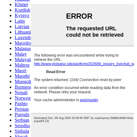
Khmer
Kurdish
Kyrgyz
Latin
Latvian
Lithuanian
Luxembou..
Macedonian
Malagasy
Malay
Malayalam
Maltese
Maori
Marathi
Mongolian
Burmese
Nepali
Norwegian
Pashto
Persian
Punjabi
Serbian
Sesotho
Sinhala
Slovak